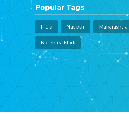
Popular Tags
India
Nagpur
Maharashtra
Narendra Modi