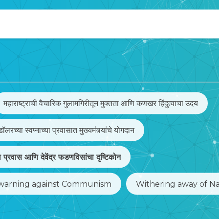
महाराष्ट्राची वैचारिक गुलामगिरीतून मुक्तता आणि कणखर हिंदुत्वाचा उदय
ॉलरच्या स्वप्नाच्या प्रवासात मुख्यमंत्र्यांचे योगदान
चा प्रवास आणि देवेंद्र फडणविसांचा दृष्टिकोन
s warning against Communism
Withering away of Na