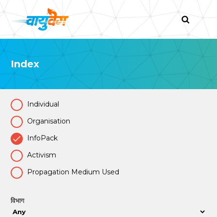
Index
Individual
Organisation
InfoPack
Activism
Propagation Medium Used
विभाग