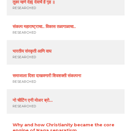
तुका म्हणे देह| देवाचें हें गृह ॥
RESEARCHED
संकल्प महाराष्ट्राचा.. विकास तळागाळाचा..
RESEARCHED
भारतीय संस्कृती आणि वाघ
RESEARCHED
समाजाला दिशा दाखवणारी शिवशक्ती संकल्पना
RESEARCHED
नो चीटिंग एनी मोअर ब्रो…
RESEARCHED
Why and how Christianity became the core
engine of Naga separatism